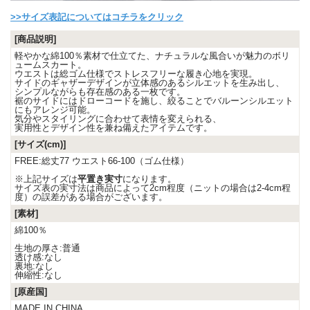
>>サイズ表記についてはコチラをクリック
[商品説明]
軽やかな綿100％素材で仕立てた、ナチュラルな風合いが魅力のボリ
ュームスカート。
ウエストは総ゴム仕様でストレスフリーな履き心地を実現。
サイドのギャザーデザインが立体感のあるシルエットを生み出し、
シンプルながらも存在感のある一枚です。
裾のサイドにはドローコードを施し、絞ることでバルーンシルエット
にもアレンジ可能。
気分やスタイリングに合わせて表情を変えられる、
実用性とデザイン性を兼ね備えたアイテムです。
[サイズ(cm)]
FREE:総丈77 ウエスト66-100（ゴム仕様）
※上記サイズは
平置き実寸
になります。
サイズ表の実寸法は商品によって2cm程度（ニットの場合は2-4cm程
度）の誤差がある場合がございます。
[素材]
綿100％
生地の厚さ:普通
透け感:なし
裏地:なし
伸縮性:なし
[原産国]
MADE IN CHINA