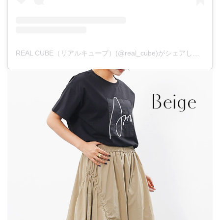
REAL CUBE（リアルキューブ）(@real_cube)がシェアした投稿