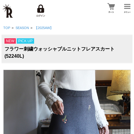
TOP
>
SEASON
>
【2025AW】
NEW
PICK UP
フラワー刺繍ウォッシャブルニットフレアスカート
(52240L)