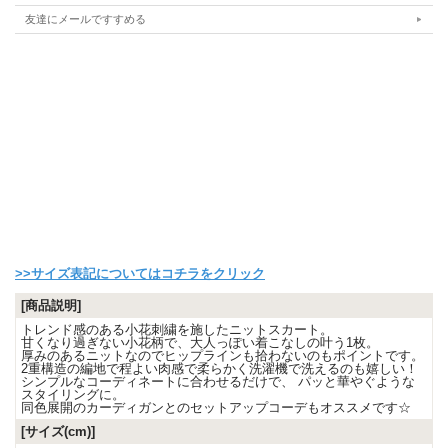
友達にメールですすめる
>>サイズ表記についてはコチラをクリック
[商品説明]
トレンド感のある小花刺繍を施したニットスカート。
甘くなり過ぎない小花柄で、大人っぽい着こなしの叶う1枚。
厚みのあるニットなのでヒップラインも拾わないのもポイントです。
2重構造の編地で程よい肉感で柔らかく洗濯機で洗えるのも嬉しい！
シンプルなコーディネートに合わせるだけで、 パッと華やぐような
スタイリングに。
同色展開のカーディガンとのセットアップコーデもオススメです☆
[サイズ(cm)]