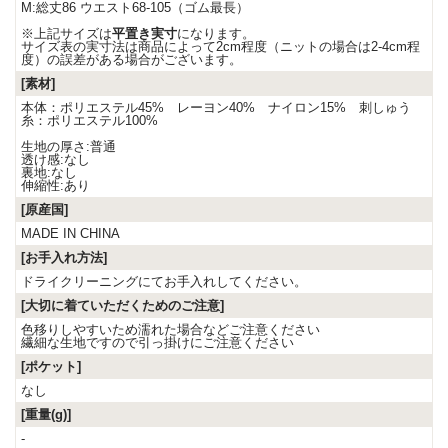
M:総丈86 ウエスト68-105（ゴム最長）
※上記サイズは
平置き実寸
になります。
サイズ表の実寸法は商品によって2cm程度（ニットの場合は2-4cm程
度）の誤差がある場合がございます。
[素材]
本体：ポリエステル45% レーヨン40% ナイロン15% 刺しゅう
糸：ポリエステル100%
生地の厚さ:普通
透け感:なし
裏地:なし
伸縮性:あり
[原産国]
MADE IN CHINA
[お手入れ方法]
ドライクリーニングにてお手入れしてください。
[大切に着ていただくためのご注意]
色移りしやすいため濡れた場合などご注意ください
繊細な生地ですので引っ掛けにご注意ください
[ポケット]
なし
[重量(g)]
-