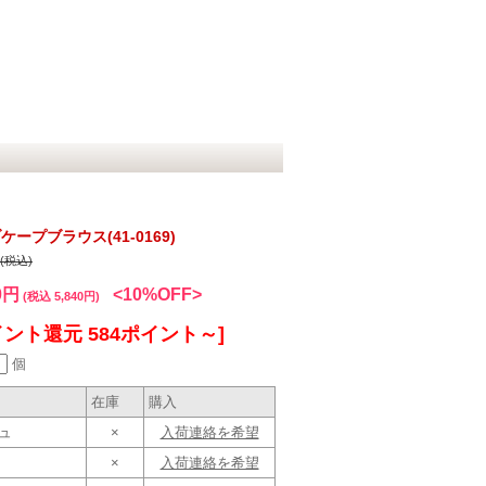
プブラウス(41-0169)
円(税込)
0円
<10%OFF>
(税込 5,840円)
イント還元 584ポイント～]
個
在庫
購入
ジュ
×
入荷連絡を希望
×
入荷連絡を希望