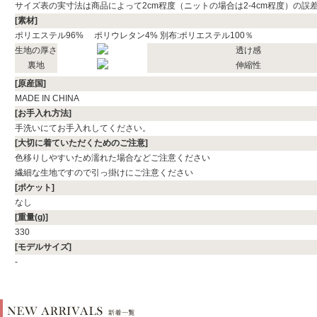
サイズ表の実寸法は商品によって2cm程度（ニットの場合は2-4cm程度）の誤
[素材]
ポリエステル96% ポリウレタン4% 別布:ポリエステル100％
生地の厚さ
透け感
裏地
伸縮性
[原産国]
MADE IN CHINA
[お手入れ方法]
手洗いにてお手入れしてください。
[大切に着ていただくためのご注意]
色移りしやすいため濡れた場合などご注意ください
繊細な生地ですので引っ掛けにご注意ください
[ポケット]
なし
[重量(g)]
330
[モデルサイズ]
-