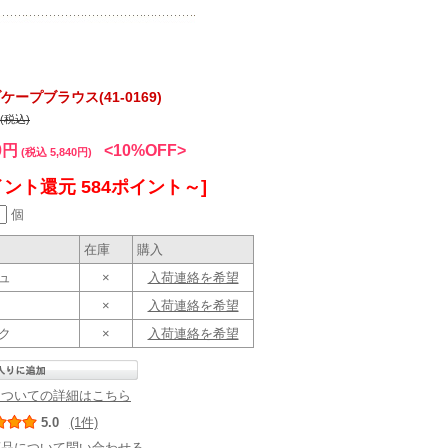
プブラウス(41-0169)
円(税込)
0円
<10%OFF>
(税込 5,840円)
イント還元 584ポイント～]
個
在庫
購入
ジュ
×
入荷連絡を希望
×
入荷連絡を希望
ック
×
入荷連絡を希望
についての詳細はこちら
5.0
(1件)
商品について問い合わせる