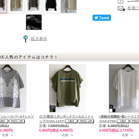
友達
拡大表示
BE人気のアイテムはコチラ！
インレースパールTシャツ
ロゴ×配色リボンボックスシルエットト
<接触冷感機能>裾レースミ
ップス(151-1107)
ス(15-0793)
円(税込)
定価:
7,590円(税込)
定価:
5,390円(税込)
5,390円)
5,900円(税込 6,490円)
3,428円(税込 3,770円)
在庫 ×
在庫 ×
在庫 ×