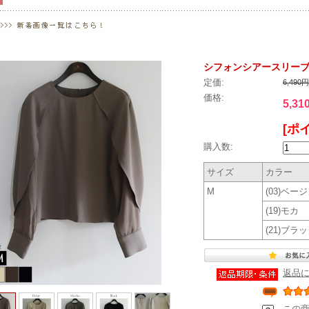
シフォンシアースリーブケー
定価:
6,490
価格:
5,31
[ポ
購入数:
サイズ
カラー
M
(03)ベー
(19)モカ
(21)ブラ
返品
この