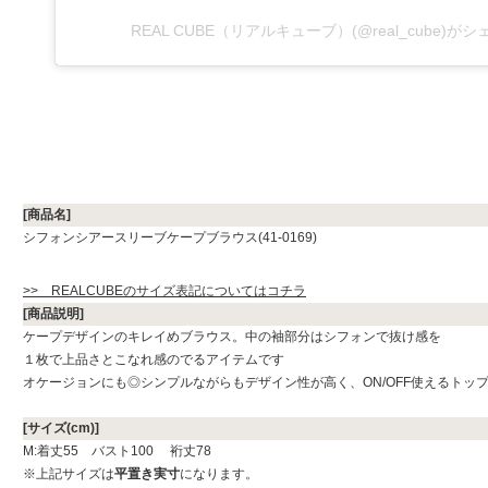
REAL CUBE（リアルキューブ）(@real_cube)が
[商品名]
シフォンシアースリーブケープブラウス(41-0169)
>> REALCUBEのサイズ表記についてはコチラ
[商品説明]
ケープデザインのキレイめブラウス。中の袖部分はシフォンで抜け感を
１枚で上品さとこなれ感のでるアイテムです
オケージョンにも◎シンプルながらもデザイン性が高く、ON/OFF使えるトッ
[サイズ(cm)]
M:着丈55 バスト100 裄丈78
※上記サイズは
平置き実寸
になります。