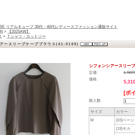
CUBE リアルキューブ 30代・40代レディースファッション通販サイト
N
>
【2025AW】
ス
>
Ｔシャツ・カットソー
アースリーブケープブラウス(41-0169)
シフォンシアースリーブケー
定価:
6,490
価格:
5,31
[ポ
購入数:
サイズ
カラー
M
(03)ベー
(19)モカ