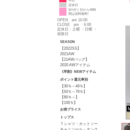
今日
定休日
9の付く日から48時
間は送料無料!
OPEN am 10:00
CLOSE pm 6:00
定休日：土曜 ・日曜 ・
祝祭日
SEASON
【2022SS】
2021AW
【21AWバッグ】
2020 AWアイテム
《早割》NEWアイテム
ポイント還元率別
【30％～49％】
【50％～79％】
【80％～】
【100％】
お得プライス
トップス
Ｔシャツ・カットソー
キャミソール・タンク