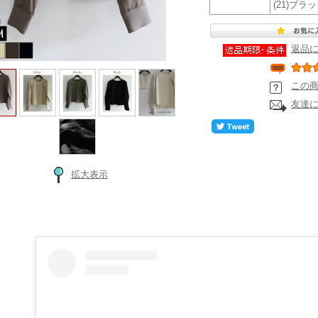
(21)ブラ
返品
この
友達
拡大表示