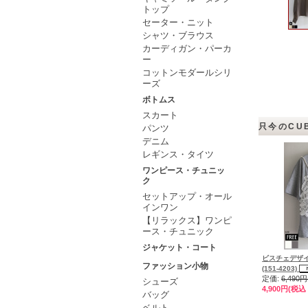
トップ
セーター・ニット
シャツ・ブラウス
カーディガン・パーカ
ー
コットンモダールシリ
ーズ
ボトムス
スカート
只今のCU
パンツ
デニム
レギンス・タイツ
ワンピース・チュニッ
ク
セットアップ・オール
インワン
【リラックス】ワンピ
ース・チュニック
ジャケット・コート
ビスチェデザ
ファッション小物
(151-4203)
定価:
6,490
シューズ
4,900円(税込 
バッグ
ベルト