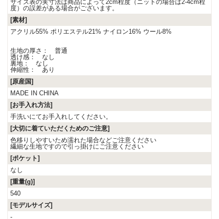
サイズ表の実寸法は商品によって2cm程度（ニットの場合は2-4cm程
度）の誤差がある場合がございます。
[素材]
アクリル55% ポリエステル21% ナイロン16% ウール8%
生地の厚さ： 普通
透け感： なし
裏地： なし
伸縮性： あり
[原産国]
MADE IN CHINA
[お手入れ方法]
手洗いにてお手入れしてください。
[大切に着ていただくためのご注意]
色移りしやすいため濡れた場合などご注意ください
繊細な生地ですので引っ掛けにご注意ください
[ポケット]
なし
[重量(g)]
540
[モデルサイズ]
-