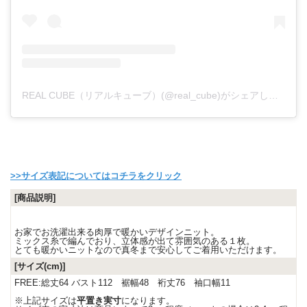
REAL CUBE（リアルキューブ）(@real_cube)がシェアした投稿
>>サイズ表記についてはコチラをクリック
[商品説明]
お家でお洗濯出来る肉厚で暖かいデザインニット。
ミックス糸で編んでおり、立体感が出て雰囲気のある１枚。
とても暖かいニットなので真冬まで安心してご着用いただけます。
[サイズ(cm)]
FREE:総丈64 バスト112 裾幅48 裄丈76 袖口幅11
※上記サイズは
平置き実寸
になります。