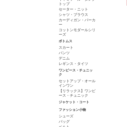
トップ
セーター・ニット
シャツ・ブラウス
カーディガン・パーカ
ー
コットンモダールシリ
ーズ
ボトムス
スカート
パンツ
デニム
レギンス・タイツ
ワンピース・チュニッ
ク
セットアップ・オール
インワン
【リラックス】ワンピ
ース・チュニック
ジャケット・コート
ファッション小物
シューズ
バッグ
ベルト