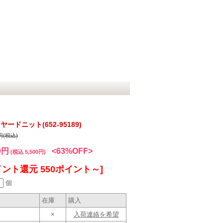
ドニット(652-95189)
0円(税込)
0円
<63%OFF>
(税込 5,500円)
イント還元 550ポイント～]
個
在庫
購入
×
入荷連絡を希望