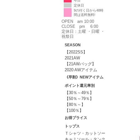
今日
定休日
9の付く日から48時
間は送料無料!
OPEN am 10:00
CLOSE pm 6:00
定休日：土曜 ・日曜 ・
祝祭日
SEASON
【2022SS】
2021AW
【21AWバッグ】
2020 AWアイテム
《早割》NEWアイテム
ポイント還元率別
【30％～49％】
【50％～79％】
【80％～】
【100％】
お得プライス
トップス
Ｔシャツ・カットソー
キャミソール・タンク