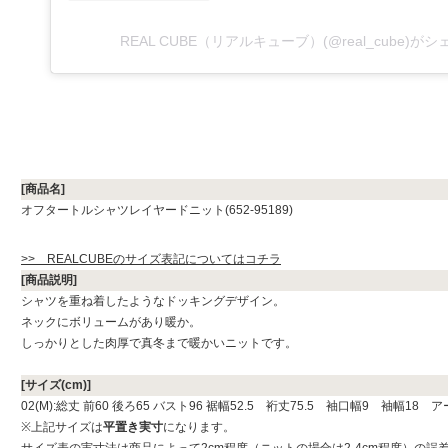
REAL CUBE（リアルキューブ）(@real_cube)が
[商品名]
オフタートルシャツレイヤードニット(652-95189)
>> REALCUBEのサイズ表記についてはコチラ
[商品説明]
シャツを重ね着したようなドッキングデザイン。
ネックにボリュームがあり暖か。
しっかりとした肉厚で真冬まで暖かいニットです。
[サイズ(cm)]
02(M):総丈 前60 後ろ65 バスト96 裾幅52.5 裄丈75.5 袖口幅9 袖幅18 
※上記サイズは
平置き実寸
になります。
サイズ表の実寸法は商品によって2cm程度（ニットの場合は2-4cm程度）の誤