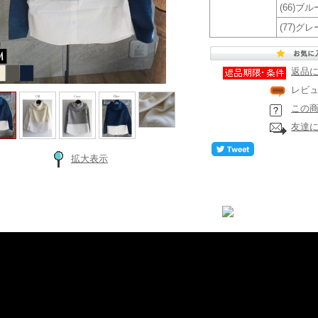
(66)ブル
(77)グレ
返品
レビ
この
友達
拡大表示