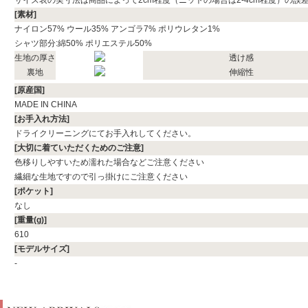
[素材]
ナイロン57% ウール35% アンゴラ7% ポリウレタン1%
シャツ部分:綿50% ポリエステル50%
生地の厚さ
透け感
裏地
伸縮性
[原産国]
MADE IN CHINA
[お手入れ方法]
ドライクリーニングにてお手入れしてください。
[大切に着ていただくためのご注意]
色移りしやすいため濡れた場合などご注意ください
繊細な生地ですので引っ掛けにご注意ください
[ポケット]
なし
[重量(g)]
610
[モデルサイズ]
-