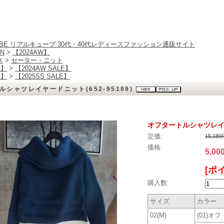
CUBE リアルキューブ 30代・40代レディースファッション通販サイト
N
>
【2024AW】
ス
>
セーター・ニット
E】
>
【2024AW SALE】
E】
>
【2025SS SALE】
ルシャツレイヤードニット(652-95189)
オフタートルシャツレイヤー
定価:
15,18
価格:
5,00
[ポ
購入数:
サイズ
カラー
02(M)
(01)オフ