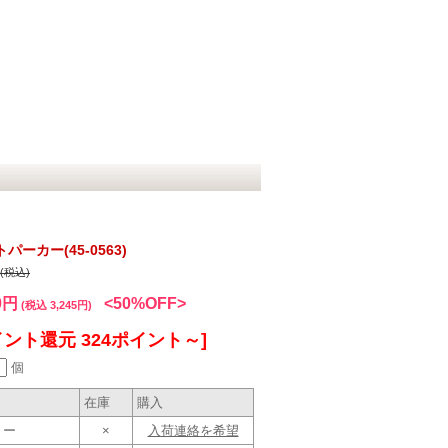
ーカー(45-0563)
円(税込)
0円
<50%OFF>
(税込 3,245円)
イント還元 324ポイント～]
個
在庫
購入
リー
×
入荷連絡を希望