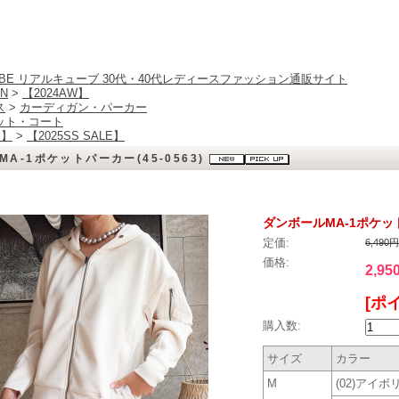
CUBE リアルキューブ 30代・40代レディースファッション通販サイト
N
>
【2024AW】
ス
>
カーディガン・パーカー
ット・コート
E】
>
【2025SS SALE】
A-1ポケットパーカー(45-0563)
ダンボールMA-1ポケットパ
定価:
6,490
価格:
2,95
[ポ
購入数:
サイズ
カラー
M
(02)アイボ