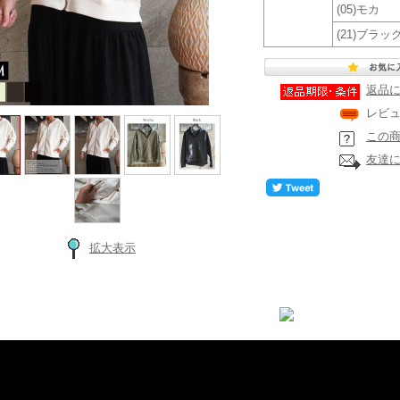
(05)モカ
(21)ブラッ
返品
レビ
この
友達
拡大表示