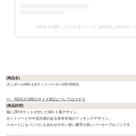
REAL CUBE（リアルキューブ）(@real_cube)が
[商品名]
ダンボールMA-1ポケットパーカー(45-0563)
>> REALCUBEのサイズ表記についてはコチラ
[商品説明]
袖にZIPポケットが付いたMA-１風デザイン。
カットソーとやや光沢感のある布帛生地のドッキングデザイン。
スカートにもパンツにも合わせやすい使い勝手の良いパーカーブルゾンです。