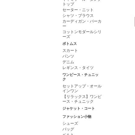
トップ
セーター・ニット
シャツ・ブラウス
カーディガン・パーカ
ー
コットンモダールシリ
ーズ
ボトムス
スカート
パンツ
デニム
レギンス・タイツ
ワンピース・チュニッ
ク
セットアップ・オール
インワン
【リラックス】ワンピ
ース・チュニック
ジャケット・コート
ファッション小物
シューズ
バッグ
ベルト