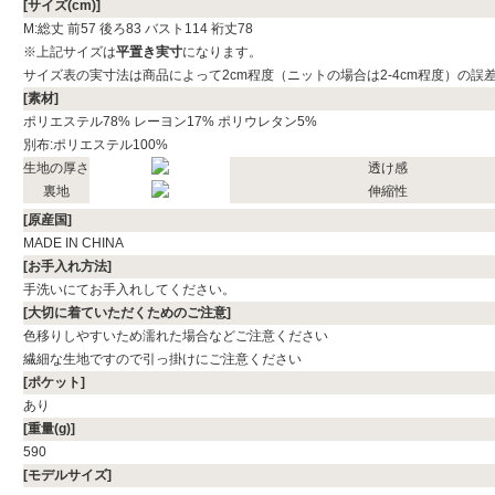
[サイズ(cm)]
M:総丈 前57 後ろ83 バスト114 裄丈78
※上記サイズは
平置き実寸
になります。
サイズ表の実寸法は商品によって2cm程度（ニットの場合は2-4cm程度）の誤
[素材]
ポリエステル78% レーヨン17% ポリウレタン5%
別布:ポリエステル100%
生地の厚さ
透け感
裏地
伸縮性
[原産国]
MADE IN CHINA
[お手入れ方法]
手洗いにてお手入れしてください。
[大切に着ていただくためのご注意]
色移りしやすいため濡れた場合などご注意ください
繊細な生地ですので引っ掛けにご注意ください
[ポケット]
あり
[重量(g)]
590
[モデルサイズ]