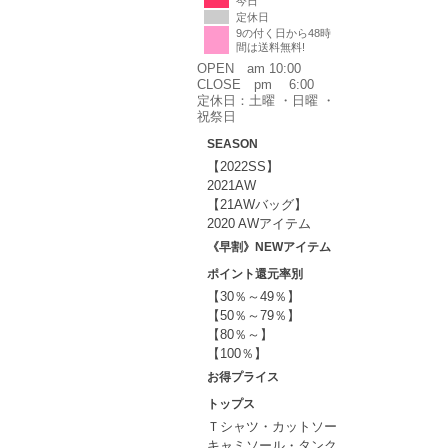
今日
定休日
9の付く日から48時
間は送料無料!
OPEN am 10:00
CLOSE pm 6:00
定休日：土曜 ・日曜 ・
祝祭日
SEASON
【2022SS】
2021AW
【21AWバッグ】
2020 AWアイテム
《早割》NEWアイテム
ポイント還元率別
【30％～49％】
【50％～79％】
【80％～】
【100％】
お得プライス
トップス
Ｔシャツ・カットソー
キャミソール・タンク