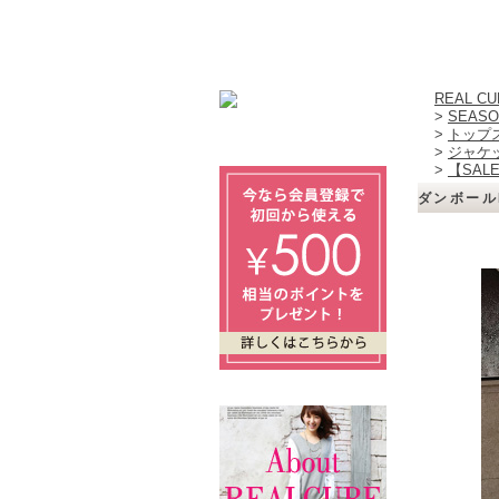
REAL 
>
SEASO
>
トップ
>
ジャケ
>
【SAL
ダンボールM