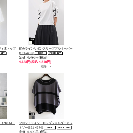
ディ丈トップ
配色ラインリボンスリーブプルオーバー
(151-4295)
定価:
6,490円(税込)
4,128円(税込 4,540円)
在庫 ×
76044）
フロントラインドロップショルダーカッ
トソー(151-4270)
定価:
6,490円(税込)