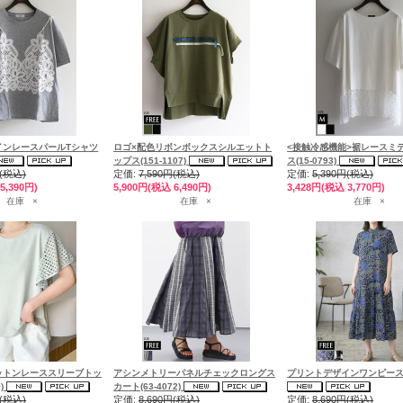
インレースパールTシャツ
ロゴ×配色リボンボックスシルエットト
<接触冷感機能>裾レースミ
ップス(151-1107)
ス(15-0793)
円(税込)
定価:
7,590円(税込)
定価:
5,390円(税込)
5,390円)
5,900円(税込 6,490円)
3,428円(税込 3,770円)
在庫 ×
在庫 ×
在庫 ×
ットンレーススリーブトッ
アシンメトリーパネルチェックロングス
プリントデザインワンピース（
9)
カート(63-4072)
円(税込)
定価:
8,690円(税込)
定価:
8,690円(税込)