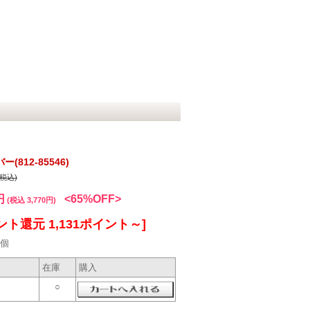
812-85546)
(税込)
円
<65%OFF>
(税込 3,770円)
ント還元 1,131ポイント～]
個
在庫
購入
○