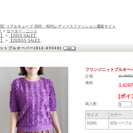
CUBE リアルキューブ 30代・40代レディースファッション通販サイト
ス
>
セーター・ニット
E】
>
【24SS SALE】
E】
>
【2025SS SALE】
トプルオーバー(812-85546)
フリンジニットプルオーバー(
定価:
10,780円
価格:
3,428
[ポイ
購入数:
サイズ
カラー
02(M)
(63)パープル