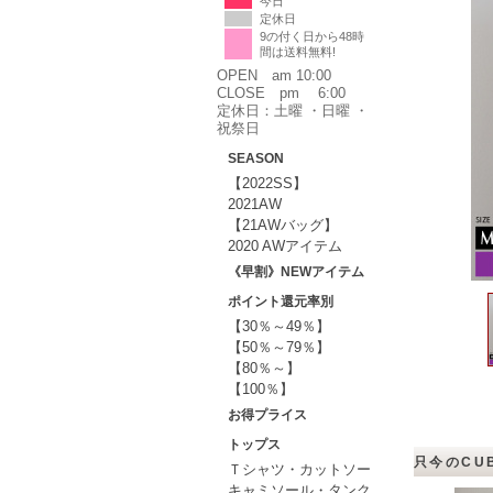
今日
定休日
9の付く日から48時
間は送料無料!
OPEN am 10:00
CLOSE pm 6:00
定休日：土曜 ・日曜 ・
祝祭日
SEASON
【2022SS】
2021AW
【21AWバッグ】
2020 AWアイテム
《早割》NEWアイテム
ポイント還元率別
【30％～49％】
【50％～79％】
【80％～】
【100％】
お得プライス
トップス
只今のCU
Ｔシャツ・カットソー
キャミソール・タンク