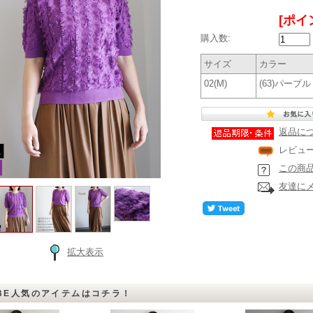
[ポイ
購入数:
サイズ
カラー
02(M)
(63)パープル
返品に
レビュ
この商
友達に
拡大表示
BE人気のアイテムはコチラ！