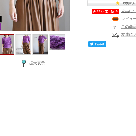
返品に
レビュ
この商
友達に
拡大表示