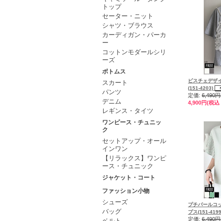
トップ
セーター・ニット
シャツ・ブラウス
カーディガン・パーカ
ー
コットンモダールシリ
ーズ
ボトムス
ビスチェデザ
スカート
(151-4203)
パンツ
定価:
6,490
デニム
4,900円(税込 
レギンス・タイツ
ワンピース・チュニッ
ク
セットアップ・オール
インワン
【リラックス】ワンピ
ース・チュニック
ジャケット・コート
ファッション小物
シューズ
プチパールコ
バッグ
プス(151-419
定価:
6,490
ベルト