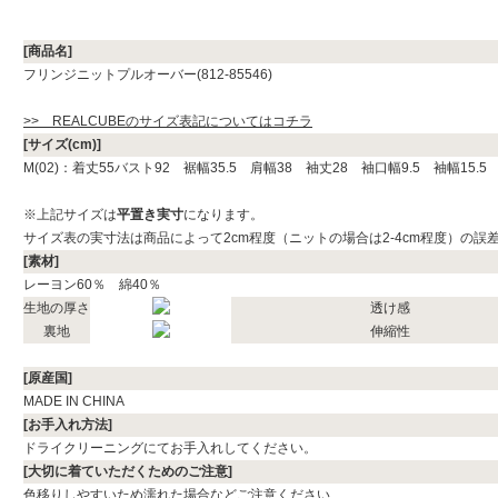
[商品名]
フリンジニットプルオーバー(812-85546)
>> REALCUBEのサイズ表記についてはコチラ
[サイズ(cm)]
M(02)：着丈55バスト92 裾幅35.5 肩幅38 袖丈28 袖口幅9.5 袖幅15.
※上記サイズは
平置き実寸
になります。
サイズ表の実寸法は商品によって2cm程度（ニットの場合は2-4cm程度）の誤
[素材]
レーヨン60％ 綿40％
生地の厚さ
透け感
裏地
伸縮性
[原産国]
MADE IN CHINA
[お手入れ方法]
ドライクリーニングにてお手入れしてください。
[大切に着ていただくためのご注意]
色移りしやすいため濡れた場合などご注意ください