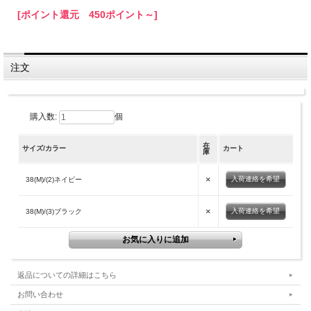
[ポイント還元 450ポイント～]
注文
購入数:
個
在
サイズ/カラー
カート
庫
×
入荷連絡を希望
38(M)/(2)ネイビー
×
入荷連絡を希望
38(M)/(3)ブラック
返品についての詳細はこちら
お問い合わせ