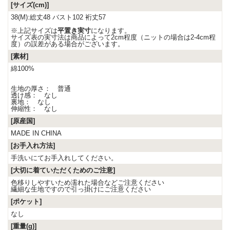
[サイズ(cm)]
38(M):総丈48 バスト102 裄丈57
※上記サイズは
平置き実寸
になります。
サイズ表の実寸法は商品によって2cm程度（ニットの場合は2-4cm程
度）の誤差がある場合がございます。
[素材]
綿100%
生地の厚さ： 普通
透け感： なし
裏地： なし
伸縮性： なし
[原産国]
MADE IN CHINA
[お手入れ方法]
手洗いにてお手入れしてください。
[大切に着ていただくためのご注意]
色移りしやすいため濡れた場合などご注意ください
繊細な生地ですので引っ掛けにご注意ください
[ポケット]
なし
[重量(g)]