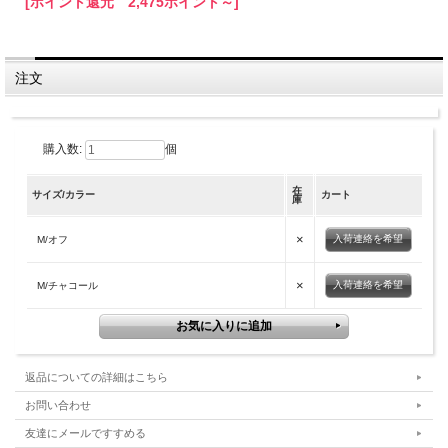
[ポイント還元 2,475ポイント～]
注文
購入数:
個
在
サイズ/カラー
カート
庫
×
入荷連絡を希望
M/オフ
×
入荷連絡を希望
M/チャコール
返品についての詳細はこちら
お問い合わせ
友達にメールですすめる