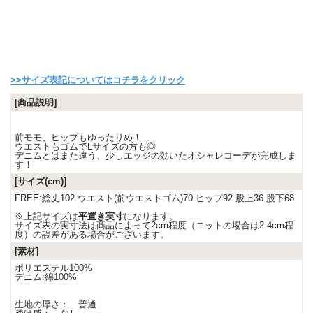
>>サイズ表記についてはコチラをクリック
[商品説明]
前モモ、ヒップもゆったりめ！
ウエストもゴムでLサイズの方も◎
デニムとはまた違う、少しエッジの効いたオシャレコーデが完成しま
す！
[サイズ(cm)]
FREE:総丈102 ウエスト(前ウエストゴム)70 ヒップ92 股上36 股下68
※上記サイズは
平置き実寸
になります。
サイズ表の実寸法は商品によって2cm程度（ニットの場合は2-4cm程
度）の誤差がある場合がございます。
[素材]
ポリエステル100%
デニム:綿100%
生地の厚さ： 普通