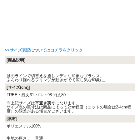
>>サイズ表記についてはコチラをクリック
[商品説明]
腰のラインで切替えを施しレディな印象なブラウス。
ふんわり揺れるフリンジが動きがでて涼し気な印象に。
[サイズ(cm)]
FREE：総丈61 バスト98 裄丈80
※上記サイズは
平置き実寸
になります。
サイズ表の実寸法は商品によって2cm程度（ニットの場合は2-4cm程
度）の誤差がある場合がございます。
[素材]
ポリエステル100%
生地の厚さ： 普通