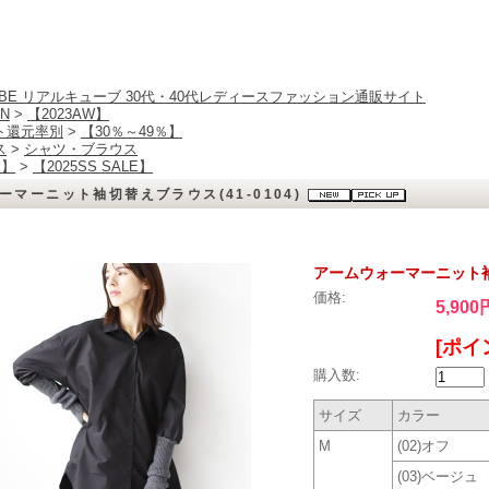
CUBE リアルキューブ 30代・40代レディースファッション通販サイト
N
>
【2023AW】
ト還元率別
>
【30％～49％】
ス
>
シャツ・ブラウス
E】
>
【2025SS SALE】
ーマーニット袖切替えブラウス(41-0104)
アームウォーマーニット袖切
価格:
5,900
[ポイ
購入数:
サイズ
カラー
M
(02)オフ
(03)ベージュ