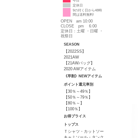
今日
定休日
9の付く日から48時
間は送料無料!
OPEN am 10:00
CLOSE pm 6:00
定休日：土曜 ・日曜 ・
祝祭日
SEASON
【2022SS】
2021AW
【21AWバッグ】
2020 AWアイテム
《早割》NEWアイテム
ポイント還元率別
【30％～49％】
【50％～79％】
【80％～】
【100％】
お得プライス
トップス
Ｔシャツ・カットソー
キャミソール・タンク