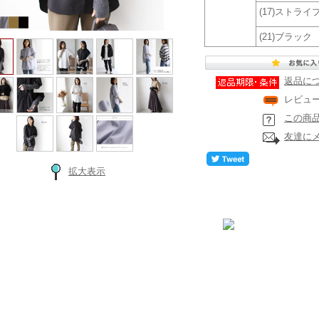
(17)ストライ
(21)ブラック
返品に
レビュ
この商
友達に
拡大表示