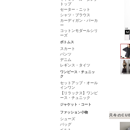
トップ
セーター・ニット
シャツ・ブラウス
カーディガン・パーカ
ー
コットンモダールシリ
ーズ
ボトムス
スカート
パンツ
デニム
レギンス・タイツ
ワンピース・チュニッ
ク
セットアップ・オール
インワン
【リラックス】ワンピ
ース・チュニック
ジャケット・コート
ファッション小物
只今のCU
シューズ
バッグ
ベルト