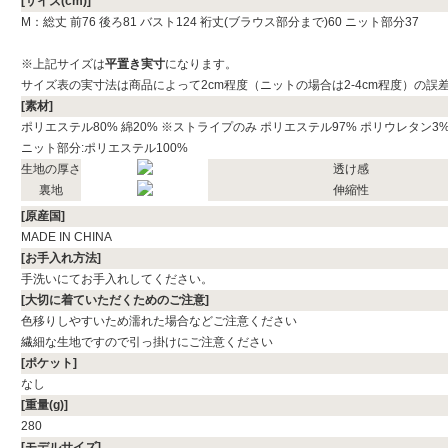
[サイズ(cm)]
M：総丈 前76 後ろ81 バスト124 裄丈(ブラウス部分まで)60 ニット部分37
※上記サイズは
平置き実寸
になります。
サイズ表の実寸法は商品によって2cm程度（ニットの場合は2-4cm程度）の誤
[素材]
ポリエステル80% 綿20% ※ストライプのみ ポリエステル97% ポリウレタン3
ニット部分:ポリエステル100%
生地の厚さ
透け感
裏地
伸縮性
[原産国]
MADE IN CHINA
[お手入れ方法]
手洗いにてお手入れしてください。
[大切に着ていただくためのご注意]
色移りしやすいため濡れた場合などご注意ください
繊細な生地ですので引っ掛けにご注意ください
[ポケット]
なし
[重量(g)]
280
[モデルサイズ]