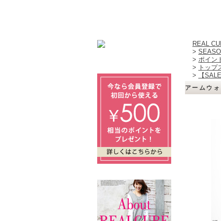
REAL 
>
SEASO
>
ポイン
>
トップ
>
【SAL
アームウォ