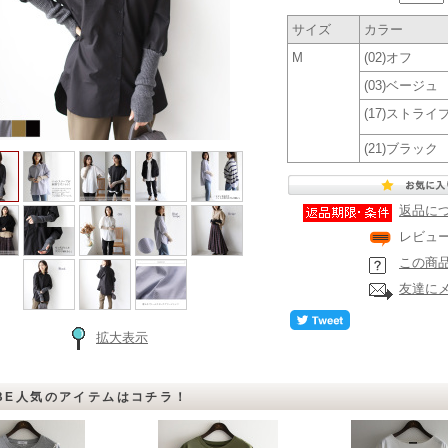
サイズ
カラー
M
(02)オフ
(03)ベージュ
(17)ストライ
(21)ブラック
返品に
レビュ
この商
友達に
拡大表示
BE人気のアイテムはコチラ！