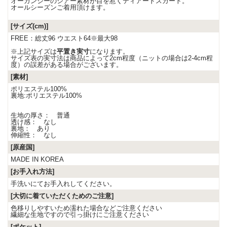
オーガンジーのシアー素材が目を惹くティアードスカート。
オールシーズンご着用頂けます。
[サイズ(cm)]
FREE：総丈96 ウエスト64※最大98
※上記サイズは
平置き実寸
になります。
サイズ表の実寸法は商品によって2cm程度（ニットの場合は2-4cm程
度）の誤差がある場合がございます。
[素材]
ポリエステル100%
裏地:ポリエステル100%
生地の厚さ： 普通
透け感： なし
裏地： あり
伸縮性： なし
[原産国]
MADE IN KOREA
[お手入れ方法]
手洗いにてお手入れしてください。
[大切に着ていただくためのご注意]
色移りしやすいため濡れた場合などご注意ください
繊細な生地ですので引っ掛けにご注意ください
[ポケット]