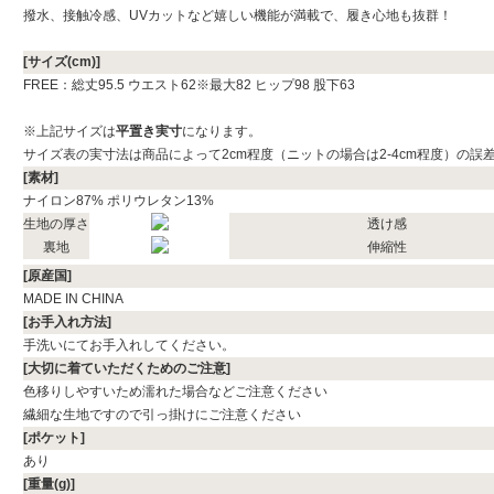
撥水、接触冷感、UVカットなど嬉しい機能が満載で、履き心地も抜群！
[サイズ(cm)]
FREE：総丈95.5 ウエスト62※最大82 ヒップ98 股下63
※上記サイズは
平置き実寸
になります。
サイズ表の実寸法は商品によって2cm程度（ニットの場合は2-4cm程度）の誤
[素材]
ナイロン87% ポリウレタン13%
生地の厚さ
透け感
裏地
伸縮性
[原産国]
MADE IN CHINA
[お手入れ方法]
手洗いにてお手入れしてください。
[大切に着ていただくためのご注意]
色移りしやすいため濡れた場合などご注意ください
繊細な生地ですので引っ掛けにご注意ください
[ポケット]
あり
[重量(g)]