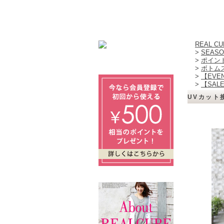
REAL 
>
SEASO
>
ポイン
>
ボトム
>
【EVE
>
【SAL
UVカット接