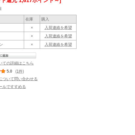
ト還元 1,617ポイント～]
個
在庫
購入
×
入荷連絡を希望
×
入荷連絡を希望
ン
×
入荷連絡を希望
いての詳細はこちら
5.0
(1件)
について問い合わせる
ールですすめる