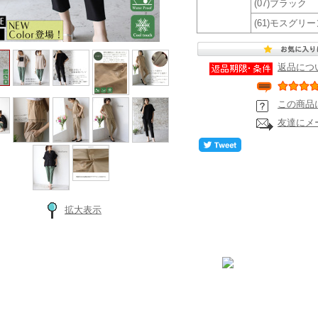
(07)ブラック
(61)モスグリー
返品につ
この商品
友達にメ
拡大表示