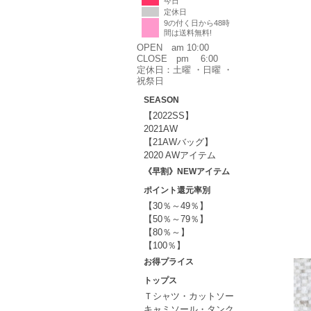
今日
定休日
9の付く日から48時
間は送料無料!
OPEN am 10:00
CLOSE pm 6:00
定休日：土曜 ・日曜 ・
祝祭日
SEASON
【2022SS】
2021AW
【21AWバッグ】
2020 AWアイテム
《早割》NEWアイテム
ポイント還元率別
【30％～49％】
【50％～79％】
【80％～】
【100％】
お得プライス
トップス
Ｔシャツ・カットソー
キャミソール・タンク