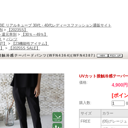
CUBE リアルキューブ 30代・40代レディースファッション通販サイト
N
>
【2023SS】
ト還元率別
>
【30％～49％】
ス
>
パンツ
NT】
>
【23機能性アイテム】
E】
>
【2025SS SALE】
触冷感テーパードパンツ(WFN4364)(WFN4387)
UVカット接触冷感テーパードパ
価格:
4,900円
[ポイン
購入数:
サイズ
カラー
FREE
(05)グレージュ