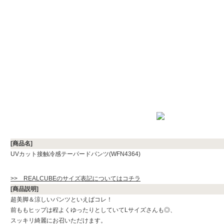
[商品名]
UVカット接触冷感テーパードパンツ(WFN4364)
>> REALCUBEのサイズ表記についてはコチラ
[商品説明]
超美脚＆涼しいパンツといえばコレ！
前ももヒップは程よくゆったりとしていてLサイズさんも◎、
スッキリ綺麗にお召いただけます。