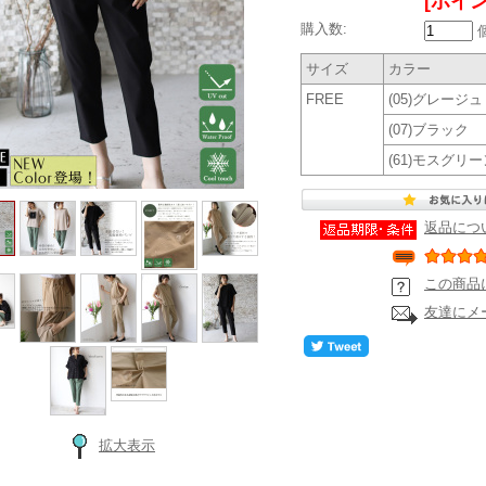
[ポイン
購入数:
サイズ
カラー
FREE
(05)グレージュ
(07)ブラック
(61)モスグリー
返品につ
この商品
友達にメ
拡大表示