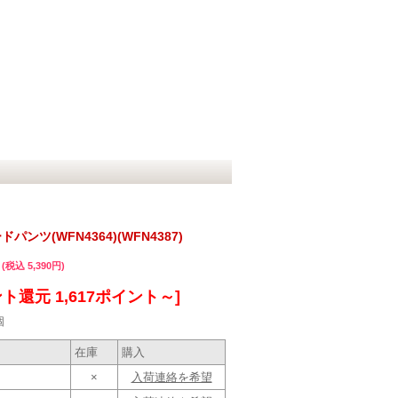
ンツ(WFN4364)(WFN4387)
(税込 5,390円)
ト還元 1,617ポイント～]
個
在庫
購入
×
入荷連絡を希望